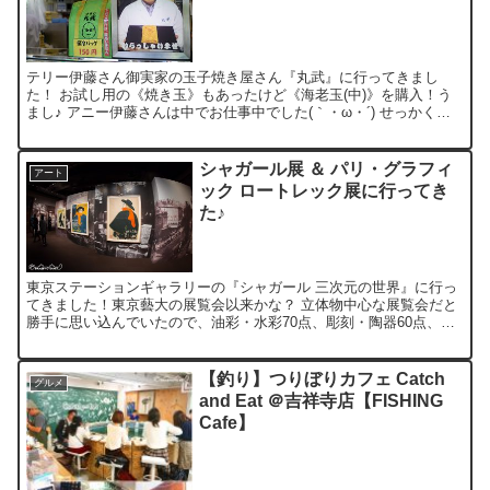
テリー伊藤さん御実家の玉子焼き屋さん『丸武』に行ってきまし
た！ お試し用の《焼き玉》もあったけど《海老玉(中)》を購入！う
まし♪ アニー伊藤さんは中でお仕事中でした(｀・ω・´) せっかく築
地だし、海鮮ひつまぶしのランチも。。。うむ。 築地...
シャガール展 ＆ パリ・グラフィ
アート
ック ロートレック展に行ってき
た♪
東京ステーションギャラリーの『シャガール 三次元の世界』に行っ
てきました！東京藝大の展覧会以来かな？ 立体物中心な展覧会だと
勝手に思い込んでいたので、油彩・水彩70点、彫刻・陶器60点、素
描・版画等40点と、かなり多彩で驚きました！個人蔵も...
【釣り】つりぼりカフェ Catch
グルメ
and Eat ＠吉祥寺店【FISHING
Cafe】