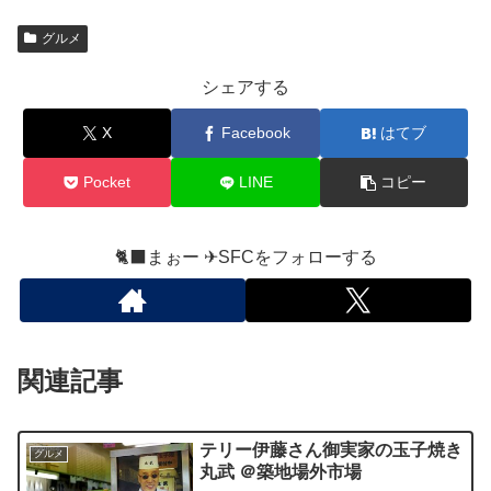
グルメ
シェアする
X
Facebook
はてブ
Pocket
LINE
コピー
🐈‍⬛まぉー ✈︎SFCをフォローする
関連記事
テリー伊藤さん御実家の玉子焼き
グルメ
丸武 ＠築地場外市場