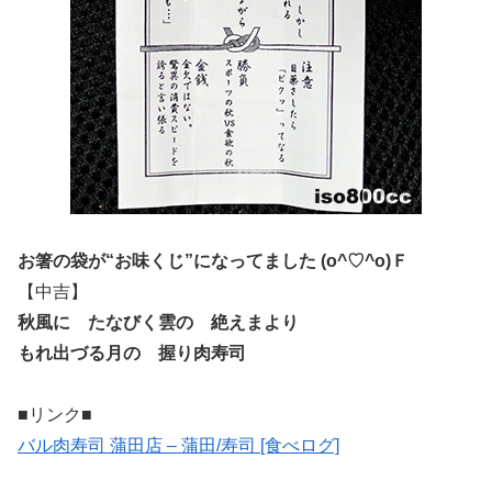
お箸の袋が“お味くじ”になってました (o^♡^o)Ｆ
【中吉】
秋風に たなびく雲の 絶えまより
もれ出づる月の 握り肉寿司
■リンク■
バル肉寿司 蒲田店 – 蒲田/寿司 [食べログ]