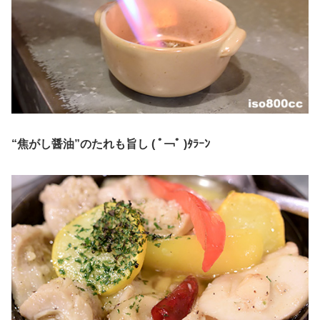
“焦がし醤油”のたれも旨し ( ﾟ￢ﾟ )ﾀﾗｰﾝ