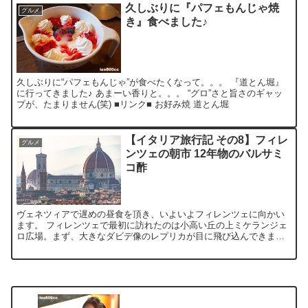
久しぶりに『パフェもんじゃ焼
グルメ
き』食べました♪
久しぶりに“パフェもんじゃ”が食べたくなって。。。 『道とん堀』
に行ってきました♪ あまーい香りと。。。 “グロ”さと旨さのギャッ
プが、たまりません(笑) ■リンク■ お好み焼 道とん堀
【イタリア旅行記 その8】フィレ
グルメ
ンツェの朝市 12年物のバルサミ
コ酢
ヴェネツィアで遅めの昼食を頂き、いよいよフィレンツェに向かい
ます。 フィレンツェで最初に訪れたのは小高い丘の上ミケランジェ
ロ広場。まず、大きなダビデ像のレプリカが目に飛び込んできま
す。 そこからサンタ・マリア・デル・フィオーレ大聖堂、ヴェッ...