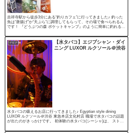
吉祥寺駅から徒歩3分にある“釣りカフェ”に行ってきました♪ 釣った
魚は“唐揚げ”か“天ぷら”に調理してもらって、その場で食べられるん
です！ 『どうぶつの森 ポケットキャンプ』のように簡単に釣れると
思いきゃ、現実はそんなに甘くありません(笑)...
【水タバコ】エジプシャン・ダイ
グルメ
ニング LUXOR ルクソール＠渋谷
水タバコの吸えるお店に行ってきました♪ Egyptian style dining
LUXOR ルクソール＠渋谷 東急本店文化村店 職場で水タバコの話題
が出たのがきっかけです。 初体験の水タバコ(シーシャ)は、 ストロ
ベリー＆ミントのmix...