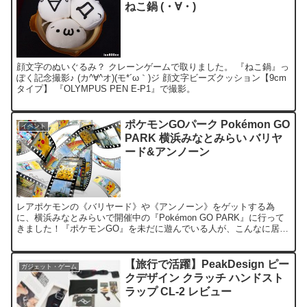
ねこ鍋 (・∀・)
顔文字のぬいぐるみ？ クレーンゲームで取りました。 『ねこ鍋』っ
ぽく記念撮影♪ (カ^∀^オ)(モ*´ω｀)ジ 顔文字ビーズクッション【9cm
タイプ】 『OLYMPUS PEN E-P1』で撮影。
ポケモンGOパーク Pokémon GO
イベント
PARK 横浜みなとみらい バリヤ
ード&アンノーン
レアポケモンの《バリヤード》や《アンノーン》をゲットする為
に、横浜みなとみらいで開催中の『Pokémon GO PARK』に行って
きました！『ポケモンGO』を未だに遊んでいる人が、こんなに居た
の？ってぐらいの大集合。交通整理のスタッフやドコ...
【旅行で活躍】PeakDesign ピー
ガジェット・ゲーム
クデザイン クラッチ ハンドスト
ラップ CL-2 レビュー