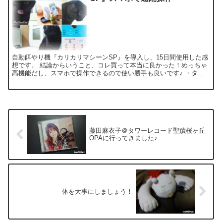
自動餌やり機『カリカリマシーンSP』を導入し、15日間使用した感
想です。 結論からいうこと、コレ買って本当に良かった！めっちゃ
高機能だし、スマホで操作できるので使い勝手も良いです♪ ・タイ
マー給餌設定： 1日4回までタイマー設定で給餌。(量...
藤田麻衣子＠タワーレコード聖蹟桜ヶ丘
OPAに行ってきました♪
体を大事にしましょう！