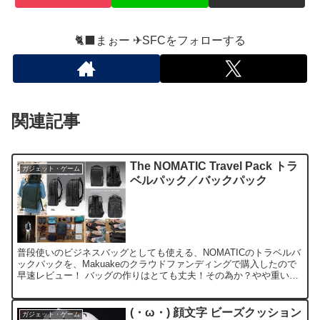
🐈‍⬛まぉー ✈︎SFCをフォローする
関連記事
The NOMATIC Travel Pack トラ
ガジェット・ゲーム
ベルパック／バックパック
普段使いのビジネスバッグとしても使える、NOMATICのトラベルバ
ックパックを、Makuakeのクラウドファンディングで購入したので
早速レビュー！ バッグの作りはとても丈夫！その為か？やや重いの
ですが(1.9kg)、背負ってみると十分許容範...
(・ω・) 顔文字 ビーズクッション
ガジェット・ゲーム