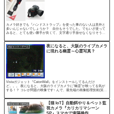
カメラ好きでも『ハンドストラップ』を使った事のない人は意外と
多いんじゃないでしょうか？ 自分もそうでした。でもいざ使って
みると、とても使い勝手が良くて、文字通り手放せなくなりそうで
す(笑) ・カメラバッグからの出し入れが楽になります～「サッ...
夜になると、大阪のライブカメラ
ガジェット・ゲーム
に現れる幽霊～心霊写真？
Vistaガジェット『CatonWall』をインストールしてるんだけ
ど。。。 夜になると、大阪のライブカメラに“幽霊”が映ってる気が
する！？ コレが問題の映像です↑ んで、最先端の画像処理技術(笑)
を施したのが↓ 「きやぁーーーっ！お化けぇ...
【猫 IoT】自動餌やり＆ペット監
ガジェット・ゲーム
視カメラ『カリカリマシーン
SP』スマホで遠隔操作