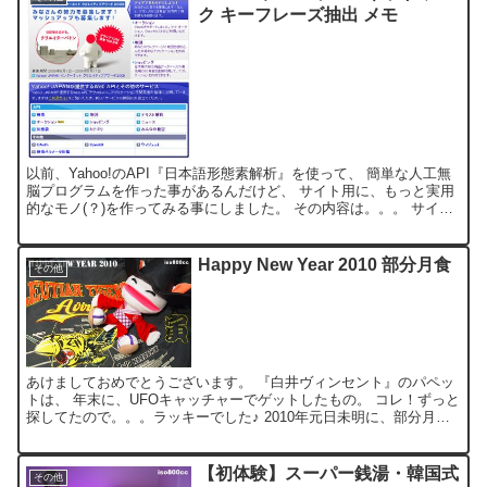
ク キーフレーズ抽出 メモ
以前、Yahoo!のAPI『日本語形態素解析』を使って、 簡単な人工無
脳プログラムを作った事があるんだけど、 サイト用に、もっと実用
的なモノ(？)を作ってみる事にしました。 その内容は。。。 サイト
の日記から、特徴的な表現を抽出し、 関連す...
Happy New Year 2010 部分月食
その他
あけましておめでとうございます。 『白井ヴィンセント』のパペッ
トは、 年末に、UFOキャッチャーでゲットしたもの。 コレ！ずっと
探してたので。。。ラッキーでした♪ 2010年元日未明に、部分月食
が観測できるとの事で、 ピークの4:22am頃...
【初体験】スーパー銭湯・韓国式
その他