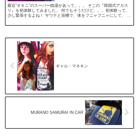
最近“オキニ”のスーパー銭湯があって。。。 そこの『韓国式アカス
リ』を初体験してみました。 何でもそうだけど。。。初体験って、
少し緊張するよね！ サウナと浴槽で、体をフニャフニャにして、 待
つこと、ドキドキ20分！ 「アカスリの方どうぞ～」...
ギャル・マネキン
MURANO SAMURAI IN CAR