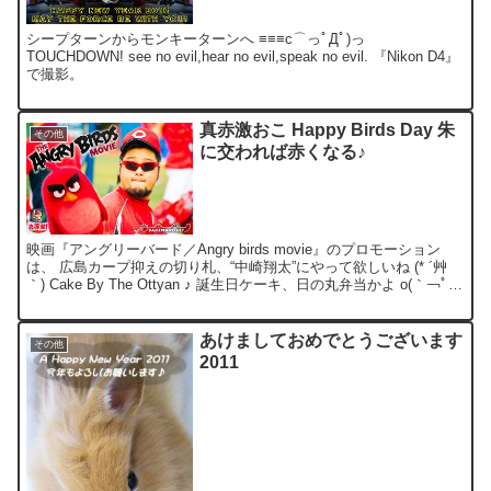
シープターンからモンキーターンへ ≡≡≡c⌒っﾟДﾟ)っ
TOUCHDOWN! see no evil,hear no evil,speak no evil. 『Nikon D4』
で撮影。
真赤激おこ Happy Birds Day 朱
その他
に交われば赤くなる♪
映画『アングリーバード／Angry birds movie』のプロモーション
は、 広島カープ抑えの切り札、“中崎翔太”にやって欲しいね (* ´艸
｀) Cake By The Ottyan ♪ 誕生日ケーキ、日の丸弁当かよ o(｀￢ﾟ
*)...
あけましておめでとうございます
その他
2011