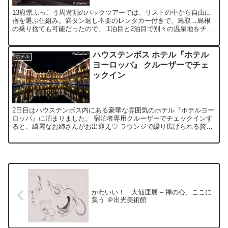
13府県ふっこう周遊割のパックツアーでは、リストの中から自由に
宿を選ぶ仕組み。満タン返し不要のレンタカー付きで、鳥取→島根
の乗り捨ても可能だったので、 1泊目と2泊目で別々の温泉地をチョ
イス！朝・夕食も楽しみです ( ﾟ￢ﾟ ) 三朝温泉 ...
ハウステンボス ホテル『ホテル
ホテル
ヨーロッパ』 クルーザーでチェ
ックイン
2日目はハウステンボス内にある豪華な雰囲気のホテル『ホテルヨー
ロッパ』に泊まりました。 宿泊者専用クルーザーでチェックインす
ると、綺麗なお姉さんがお出迎え♡ ラウンジで繰り広げられる贅沢
な演奏会。クラシカルなフラワーモチーフに囲まれたロマン...
かわいい！ 大仙厓展 – 禅の心、ここに
集う ＠出光美術館