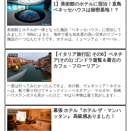
1】美術館のホテルに宿泊！直島
ベネッセハウスは秘密基地！？
美術館とホテルが一体となった施設『ベネッセハウス』に宿泊して
みました！ Wikiによると、海外で最も知名度の高い日本のリゾート
施設の一つなんだそうです。ホテルは、ミュージアム・オーバル・
パーク・ビーチの4棟あり、今回泊まったオーバル棟は、ま...
【イタリア旅行記 その6】ベネチ
ホテル
ア(その1) ゴンドラ遊覧＆最古の
カフェ・フローリアン
一度は行ってみたかったんですよ、水の都、ヴェネツィア！ホテル
へは、船で乗り付けてチェックイン～ベネチアン・マカオや、長崎
ハウステンボスも良かったけど、やはり本物は違う気がします♪ 今
回のツアーでは本島内のホテル『ホテル プリンチペ』に宿泊し...
幕張 ホテル『ホテル ザ・マンハ
ホテル
ッタン』 高級感ありました！