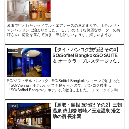
幕張で行われたレッドブル・エアレースの素泊まりで、ホテル ザ・
マンハッタンに泊まりました。 モデルのような綺麗なポーターのお
姉さんに荷物を運んで頂き、申し訳ないような、嬉しいような、恥
ずかしいような。。。LOVE LOVE マンハッタン♪ ...
【タイ・バンコク旅行記 その4】
ホテル
SO/Sofitel Bangkok/SO SUITE
＆ オークラ・プレステージ バン
コク
SO/ソフィテル バンコク - SO/Sofitel Bangkok ウィーンで泊まった
「SO/Vienna」ホテルがとても良かったので、バンコク後半は
「SO/Sofitel Bangkok」ホテルに2連泊しました。 チェックイン時
に、思...
【鳥取・島根 旅行記 その2】三朝
ホテル
温泉 依山楼 岩崎／玉造温泉 湯之
助の宿 長楽園