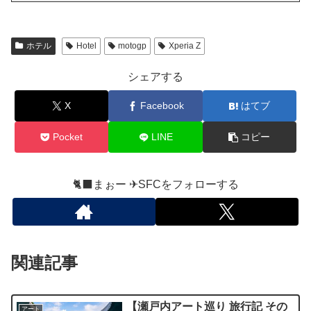
ホテル
Hotel
motogp
Xperia Z
シェアする
X
Facebook
はてブ
Pocket
LINE
コピー
🐈‍⬛まぉー ✈︎SFCをフォローする
関連記事
【瀬戸内アート巡り 旅行記 その
アート