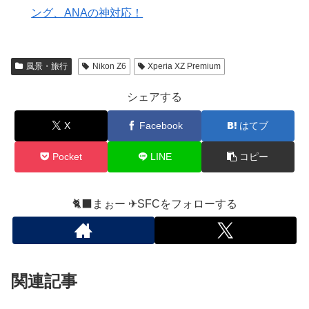
ング、ANAの神対応！
風景・旅行
Nikon Z6
Xperia XZ Premium
シェアする
X
Facebook
はてブ
Pocket
LINE
コピー
🐈‍⬛まぉー ✈︎SFCをフォローする
関連記事