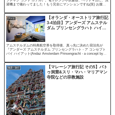
フチャク コンド ホテル』。電子レンジや炊飯器、ベッド４台に、洗
濯機まで備わってました！もう完全にマンションですね(笑) お腹も
空いたので、ホテル周辺で最初に見つけたお店『うら...
【オランダ・オーストリア旅行記
アート
3-4泊目】アンダーズ アムステル
ダム プリンセングラハト ハイア
ット／ルーム キングベッド カナ
ルビュー
アムステルダムの特典航空券を取得後、真っ先に決めた宿泊先が
『アンダーズ アムステルダム プリンセングラハト - ア コンセプト
バイ ハイアット(Andaz Amsterdam Prinsengracht - a concept by
Hy...
【マレーシア旅行記 その5】バト
風景・旅行
ゥ洞窟&スリ・マハ・マリアマン
寺院などの宗教施設