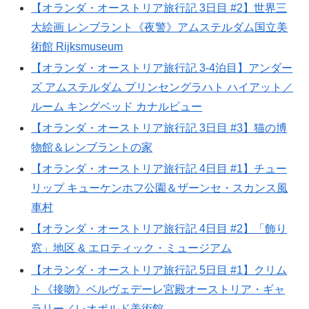
【オランダ・オーストリア旅行記 3日目 #2】世界三
大絵画 レンブラント《夜警》アムステルダム国立美
術館 Rijksmuseum
【オランダ・オーストリア旅行記 3-4泊目】アンダー
ズ アムステルダム プリンセングラハト ハイアット／
ルーム キングベッド カナルビュー
【オランダ・オーストリア旅行記 3日目 #3】猫の博
物館＆レンブラントの家
【オランダ・オーストリア旅行記 4日目 #1】チュー
リップ キューケンホフ公園＆ザーンセ・スカンス風
車村
【オランダ・オーストリア旅行記 4日目 #2】「飾り
窓」地区 & エロティック・ミュージアム
【オランダ・オーストリア旅行記 5日目 #1】クリム
ト《接吻》ベルヴェデーレ宮殿オーストリア・ギャ
ラリー／レオポルド美術館