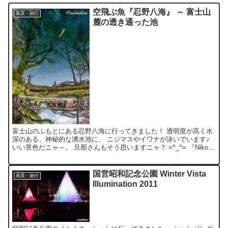
空飛ぶ魚『忍野八海』 ～ 富士山
風景・旅行
麓の透き通った池
富士山のふもとにある忍野八海に行ってきました！ 透明度が高く水
深のある、神秘的な湧水池に、 ニジマスやイワナが泳いでいます♪
いい景色だニャ～。 旦那さんもそう思いますニャ？ =^_^= 『Nikon
D5』で撮影。
国営昭和記念公園 Winter Vista
風景・旅行
Illumination 2011