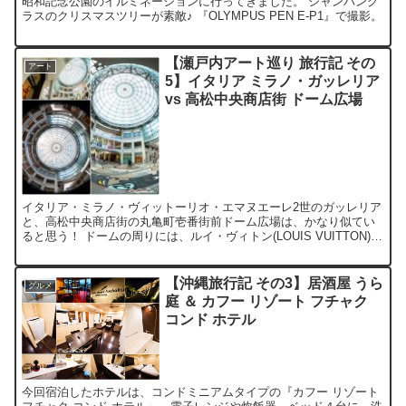
昭和記念公園のイルミネーションに行ってきました。 シャンパング
ラスのクリスマスツリーが素敵♪ 『OLYMPUS PEN E-P1』で撮影。
【瀬戸内アート巡り 旅行記 その
アート
5】イタリア ミラノ・ガッレリア
vs 高松中央商店街 ドーム広場
イタリア・ミラノ・ヴィットーリオ・エマヌエーレ2世のガッレリア
と、高松中央商店街の丸亀町壱番街前ドーム広場は、かなり似てい
ると思う！ ドームの周りには、ルイ・ヴィトン(LOUIS VUITTON)な
どの、高級ブランドショップが建ち並ぶ。 ↓...
【沖縄旅行記 その3】居酒屋 うら
グルメ
庭 ＆ カフー リゾート フチャク
コンド ホテル
今回宿泊したホテルは、コンドミニアムタイプの『カフー リゾート