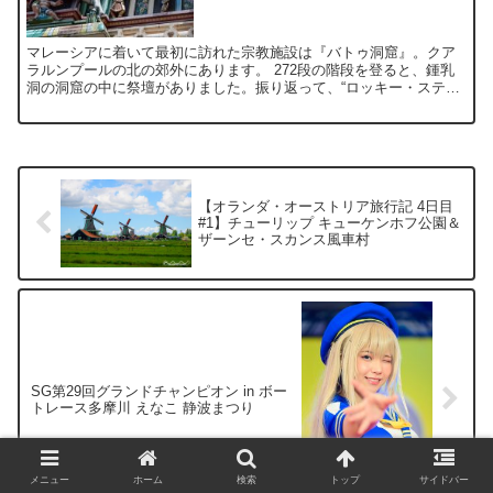
マレーシアに着いて最初に訪れた宗教施設は『バトゥ洞窟』。クア
ラルンプールの北の郊外にあります。 272段の階段を登ると、鍾乳
洞の洞窟の中に祭壇がありました。振り返って、“ロッキー・ステッ
プ”したくなる達成感～「うぇぃ、ドリアン！」(笑) こ...
【オランダ・オーストリア旅行記 4日目
#1】チューリップ キューケンホフ公園＆
ザーンセ・スカンス風車村
SG第29回グランドチャンピオン in ボー
トレース多摩川 えなこ 静波まつり
メニュー
ホーム
検索
トップ
サイドバー