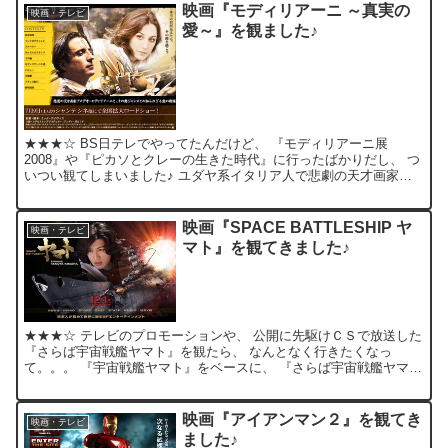
映画『モディリアーニ ～真実の
映画・テレビ
愛～』を観ました♪
★★★☆ BS日テレでやってたんだけど、 『モディリアーニ展
2008』や『ピカソとクレーの生きた時代』に行ったばかりだし、 つ
いつい観てしまいました♪ ユダヤ系イタリア人で悲劇の天才画家、
アメデオ・モディリアーニと画学生ジャンヌの愛。 そ...
映画『SPACE BATTLESHIP ヤ
映画・テレビ
マト』を観てきました♪
★★★☆ テレビのプロモーションや、 公開に先駆けＣＳで放送した
『さらば宇宙戦艦ヤマト』を観たら、 なんとなく行きたくなっ
て。。。 『宇宙戦艦ヤマト』をベースに、 『さらば宇宙戦艦ヤマト
～愛の戦士たち～』の エッセンスを加えた感じ！？ 幅広...
映画『アイアンマン２』を観てき
映画・テレビ
ました♪