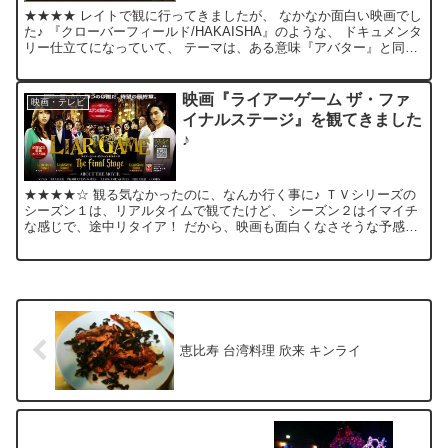
★★★★ レイトで観に行ってきましたが、 なかなか面白い映画でし
た♪ 『クローバーフィールド/HAKAISHA』のような、 ドキュメンタ
リー仕立てになっていて、 テーマは、ある意味『アバター』と同じ
なのかも知れません！？ でも。。。低予算な...
映画『ライアーゲーム ザ・ファ
映画・テレビ
イナルステージ』を観てきました
♪
★★★★☆ 観る気なかったのに、なんか行く事に♪ ＴＶシリーズの
シーズン１は、リアルタイムで観てたけど、 シーズン２はイマイチ
な感じで、途中リタイア！ だから、映画も面白くなさそうな予感が
してたんだけど。。。 「何コレ、メチャ面白いじゃん！...
恵比寿 台湾料理 欣来 キンライ