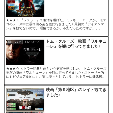
★★★☆ 『レスラー』で復活を遂げた、ミッキー・ロークが、 モナ
コのレース中に暴れ回る姿を観に行きました♪ 最初の『アイアンマ
ン』を観てないので、 理解できるか、不安だったのですが。。。 単
純明快なストーリーで、問題なく楽しました。 (単純...
トム・クルーズ 映画『ワルキュ
映画・テレビ
ーレ』を観に行ってきました♪
★★★☆ ヒトラー暗殺計画という史実を基にした、 トム・クルーズ
主演の映画『ワルキューレ』を観に行ってきました♪ ストーリー的
にもビジュアル的にも、実に淡々としており、 ヒトラーに嫌悪感を
抱かせるような演出もないので、 シュタウフェンベルク...
映画『第９地区』のレイト観てき
映画・テレビ
ました♪