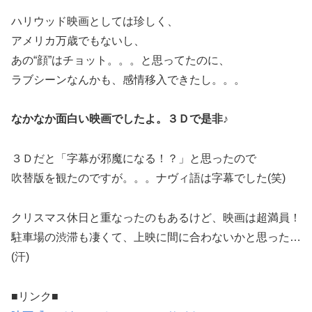
ハリウッド映画としては珍しく、
アメリカ万歳でもないし、
あの“顔”はチョット。。。と思ってたのに、
ラブシーンなんかも、感情移入できたし。。。
なかなか面白い映画でしたよ。３Ｄで是非♪
３Ｄだと「字幕が邪魔になる！？」と思ったので
吹替版を観たのですが。。。ナヴィ語は字幕でした(笑)
クリスマス休日と重なったのもあるけど、映画は超満員！
駐車場の渋滞も凄くて、上映に間に合わないかと思った…
(汗)
■リンク■