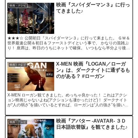
映画『スパイダーマン３』に行っ
映画・テレビ
てきました♪
★★★☆ 公開初日『スパイダーマン３』に行って来ました。 ＧＷ＆
世界最速公開＆初日＆ファーストデイという事で、 かなりの混雑ぶ
り！ 座席は、昨日のうちにネットで確保。 いつもなら半分より後ろ
の方で観るのですが、 ビルとビルの合間を飛び回るシ...
X-MEN 映画『LOGAN／ローガ
映画・テレビ
ン』は、ダークナイトに通ずるも
のがある？ #ローガン
X-MEN ローガン観てきました。めっちゃ良かった！ これはアクシ
ョン映画じゃないよね(アクションも凄かったけど)！ ダークナイト
が“人の弱さ”を描いているとすれば、ローガンは“人の強さ”を描いて
いる気がする。 親だったり子だったり、アメコ...
映画『アバター -AVATAR- ３Ｄ
映画・テレビ
日本語吹替版』を観てきました♪