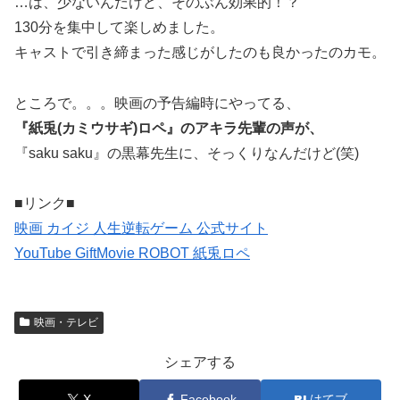
…は、少ないんだけど、そのぶん効果的！？
130分を集中して楽しめました。
キャストで引き締まった感じがしたのも良かったのカモ。
ところで。。。映画の予告編時にやってる、
『紙兎(カミウサギ)ロペ』のアキラ先輩の声が、
『saku saku』の黒幕先生に、そっくりなんだけど(笑)
■リンク■
映画 カイジ 人生逆転ゲーム 公式サイト
YouTube GiftMovie ROBOT 紙兎ロペ
映画・テレビ
シェアする
X
Facebook
はてブ