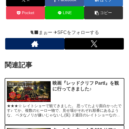
Pocket
LINE
コピー
🐈‍⬛まぉー ✈︎SFCをフォローする
関連記事
映画『レッドクリフ PartI』を観
映画・テレビ
に行ってきました♪
★★★☆ レイトショーで観てきました。 思ってたより面白かったで
す♪ てか、複数のヒーロー物で、見せ場がそれぞれ順番にあるよう
な、 ベタなノリが嫌いじゃないし(笑) ２週目のレイトショーなの
に、意外にお客さんが多くてビックリしました！ 単純...