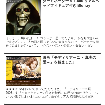
ターミネーター４ T-600 リアルヘ
映画・テレビ
ッドフィギュア付き Blu-ray
うっほー、届いたよー！ つぅ～か、思ってたより、 かなり大きいん
ですけど。。。 人の頭と同じぐらいの大きさなので、 パーカーを着
せてみました(´・ω・`) ♪ ダダン・ダン・ダダン・ダダン・ダン・
ダダン ♪ ♪ ボヨヨン・ボヨヨン ♪ 衝撃...
映画『モディリアーニ ～真実の
映画・テレビ
愛～』を観ました♪
★★★☆ BS日テレでやってたんだけど、 『モディリアーニ展
2008』や『ピカソとクレーの生きた時代』に行ったばかりだし、 つ
いつい観てしまいました♪ ユダヤ系イタリア人で悲劇の天才画家、
アメデオ・モディリアーニと画学生ジャンヌの愛。 そ...