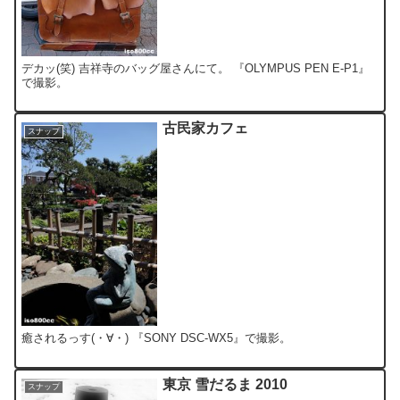
デカッ(笑) 吉祥寺のバッグ屋さんにて。 『OLYMPUS PEN E-P1』
で撮影。
古民家カフェ
スナップ
癒されるっす(・∀・) 『SONY DSC-WX5』で撮影。
東京 雪だるま 2010
スナップ