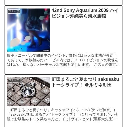
42nd Sony Aquarium 2009 ハイ
スナップ
ビジョン沖縄美ら海水族館
銀座ソニービルで開催中のイベント♪ 野外には巨大な水槽が設置し
てあって、水族館みたい！ ビル内では、３Ｄハイビジョンの映像を
はじめ、 様々な、バーチャル水族館を楽しめます。 この日の東京
は、 自分が水槽に入りたくなるぐらいの暑さで、 魚が羨...
町田まるごと夏まつり sakusaku
スナップ
トークライブ！ ＠ルミネ町田
「町田まるごと夏まつり」キックオフイベント tvk(テレビ神奈川)
「sakusaku“町田まるごと”トークライブ！」に 行ってきました♪ 番
組でお馴染みトミタ栞ちゃんと、 白井ヴィンセント(黒幕大先生)の
生トークに、 サクサカーも大盛り上が...