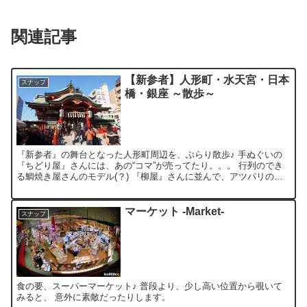
関連記事
【新参者】人形町・水天宮・日本
スナップ
橋・銀座 ～散歩～
『新参者』の舞台となった人形町周辺を、ぶらり散歩♪ 手ぬぐいの
『ちどり屋』さんには、あの“コマ”が売ってたり。。。 行列のでき
る鯛焼き屋さんのモデル(？) 『柳屋』さんに並んで、アツパリの鯛
焼きを食べてみたり。。。 他にも“駄菓子バー”など...
マーケット -Market-
スナップ
食の要、スーパーマーケット♪ 普段より、少し高い位置から覗いて
みると、 意外に素敵だったりします。