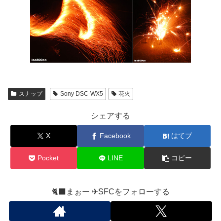
スナップ
Sony DSC-WX5
花火
シェアする
X
Facebook
はてブ
Pocket
LINE
コピー
🐈‍⬛まぉー ✈︎SFCをフォローする