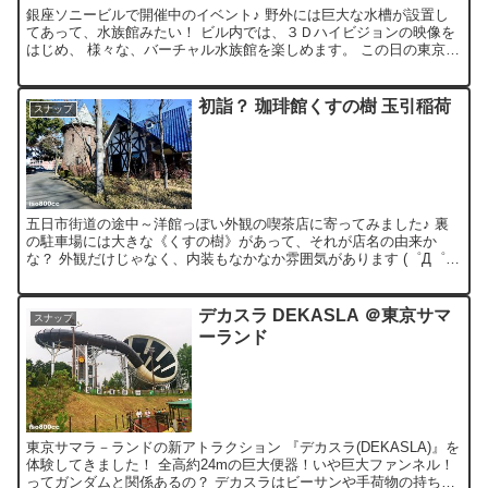
銀座ソニービルで開催中のイベント♪ 野外には巨大な水槽が設置し
てあって、水族館みたい！ ビル内では、３Ｄハイビジョンの映像を
はじめ、 様々な、バーチャル水族館を楽しめます。 この日の東京
は、 自分が水槽に入りたくなるぐらいの暑さで、 魚が羨...
初詣？ 珈琲館くすの樹 玉引稲荷
スナップ
五日市街道の途中～洋館っぽい外観の喫茶店に寄ってみました♪ 裏
の駐車場には大きな《くすの樹》があって、それが店名の由来か
な？ 外観だけじゃなく、内装もなかなか雰囲気があります (゜Д゜)
シナモン風味で、オレンジがアクセントの、 《レトロカ...
デカスラ DEKASLA ＠東京サマ
スナップ
ーランド
東京サマラ－ランドの新アトラクション 『デカスラ(DEKASLA)』を
体験してきました！ 全高約24mの巨大便器！いや巨大ファンネル！
ってガンダムと関係あるの？ デカスラはビーサンや手荷物の持ち込