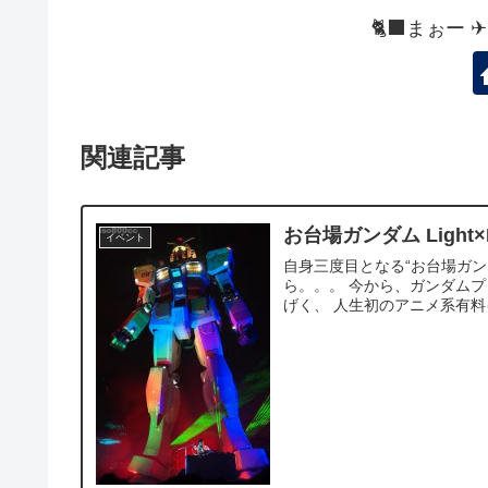
🐈‍⬛まぉー 
関連記事
お台場ガンダム Light×
イベント
自身三度目となる“お台場ガン
ら。。。 今から、ガンダム
げく、 人生初のアニメ系有料イ