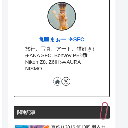
🐈‍⬛まぉー ✈︎SFC
旅行、写真、アート、猫好き⌇
✈️ANA SFC, Bonvoy PE⌇📷
Nikon Z8, Z6III⌇🚗AURA
NISMO
関連記事
夏祭り2016 第18回 羽衣ね