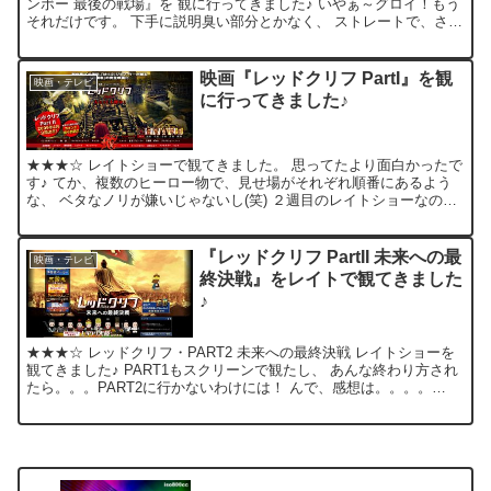
ンボー 最後の戦場』を 観に行ってきました♪ いやぁ～グロイ！もう
それだけです。 下手に説明臭い部分とかなく、 ストレートで、さわ
やかなぐらい(？)グロイので、 逆に戦争の酷さ...
映画『レッドクリフ PartI』を観
映画・テレビ
に行ってきました♪
★★★☆ レイトショーで観てきました。 思ってたより面白かったで
す♪ てか、複数のヒーロー物で、見せ場がそれぞれ順番にあるよう
な、 ベタなノリが嫌いじゃないし(笑) ２週目のレイトショーなの
に、意外にお客さんが多くてビックリしました！ 単純...
『レッドクリフ PartII 未来への最
映画・テレビ
終決戦』をレイトで観てきました
♪
★★★☆ レッドクリフ・PART2 未来への最終決戦 レイトショーを
観てきました♪ PART1もスクリーンで観たし、 あんな終わり方され
たら。。。PART2に行かないわけには！ んで、感想は。。。。
「レッドクリーーーーーーーフ！」 PAR...