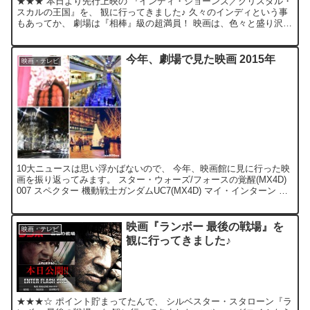
★★★ 本日より先行上映の 『インディ・ジョーンズ／クリスタル・
スカルの王国』を、 観に行ってきました♪ 久々のインディという事
もあってか、 劇場は『相棒』級の超満員！ 映画は、色々と盛り沢山
だったけど、 なんというか。。。意外に、全てが普...
今年、劇場で見た映画 2015年
映画・テレビ
10大ニュースは思い浮かばないので、 今年、映画館に見に行った映
画を振り返ってみます。 スター・ウォーズ/フォースの覚醒(MX4D)
007 スペクター 機動戦士ガンダムUC7(MX4D) マイ・インターン ミ
ッション：インポッシブル/ロー...
映画『ランボー 最後の戦場』を
映画・テレビ
観に行ってきました♪
★★★☆ ポイント貯まってたんで、 シルベスター・スタローン『ラ