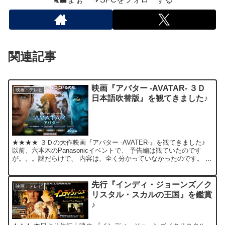
関連記事
映画『アバター -AVATAR- ３Ｄ
映画・テレビ
日本語吹替版』を観てきました♪
★★★★ ３Ｄの大作映画『アバター -AVATER-』を観てきました♪
以前、六本木のPanasonicイベントで、 予告編は観ていたのです
が。。。謎だらけで、 内容は、全く分かっていなかったのです。 た
だ漠然と“ファンタジー映画”なんだろ...
先行『インディ・ジョーンズ／ク
映画・テレビ
リスタル・スカルの王国』を鑑賞
♪